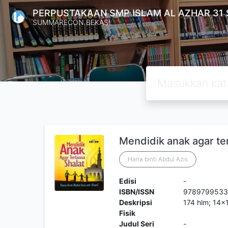
PERPUSTAKAAN SMP ISLAM AL AZHAR 31
SUMMARECON BEKASI
Mendidik anak agar ter
Hana binti Abdul Azis
Edisi
-
ISBN/ISSN
978979953
Deskripsi
174 hlm; 14x
Fisik
Judul Seri
-