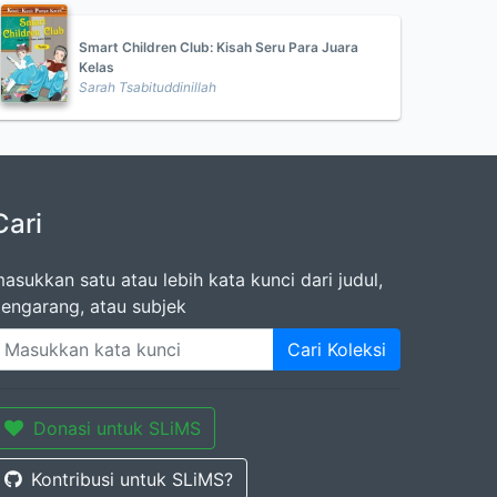
Smart Children Club: Kisah Seru Para Juara
Kelas
Sarah Tsabituddinillah
Cari
asukkan satu atau lebih kata kunci dari judul,
engarang, atau subjek
Cari Koleksi
Donasi untuk SLiMS
Kontribusi untuk SLiMS?