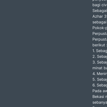
bagi ci
Sebagai
Azhar 3
sebagai
Pokok-
Perpust
Perpust
berikut 
1. Sebag
2. Seba
3. Seba
minat b
4. Meni
5. Seba
6. Seba
Pada aw
Bekasi 
sebanya