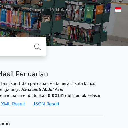
asi
Berita
Bantuan
Pustakawan
Area Anggota
Hasil Pencarian
itemukan
1
dari pencarian Anda melalui kata kunci:
engarang :
Hana binti Abdul Azis
ermintaan membutuhkan
0,00141
detik untuk selesai
XML Result
JSON Result
aran