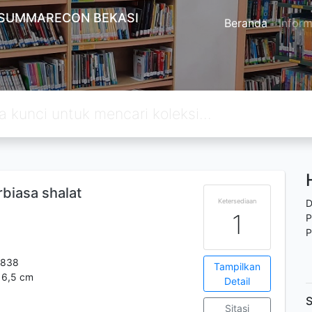
 SUMMARECON BEKASI
Beranda
Inform
biasa shalat
Ketersediaan
D
1
P
P
3838
Tampilkan
16,5 cm
Detail
S
Sitasi