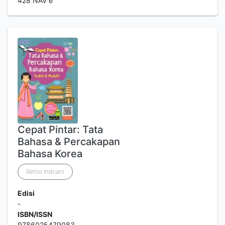
428 NAV e
Cepat Pintar: Tata
Bahasa & Percakapan
Bahasa Korea
Retno Indriani
Edisi
-
ISBN/ISSN
9786025479083