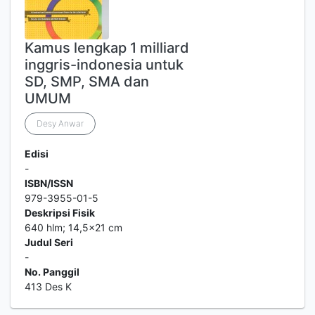
Kamus lengkap 1 milliard
inggris-indonesia untuk
SD, SMP, SMA dan
UMUM
Desy Anwar
Edisi
-
ISBN/ISSN
979-3955-01-5
Deskripsi Fisik
640 hlm; 14,5x21 cm
Judul Seri
-
No. Panggil
413 Des K