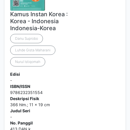
Kamus Instan Korea :
Korea - Indonesia
Indonesia-Korea
Danu Suprobo
Luhde Gista Maharani
Nurul Istiqomah
Edisi
-
ISBN/ISSN
9786232351554
Deskripsi Fisik
366 hlm.; 11 x 19 cm
Judul Seri
-
No. Panggil
413 DAN k