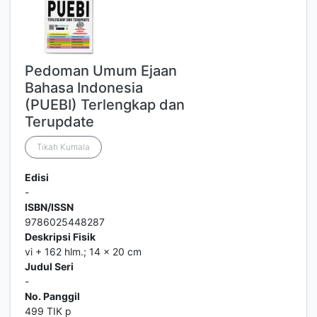
Pedoman Umum Ejaan
Bahasa Indonesia
(PUEBI) Terlengkap dan
Terupdate
Tikah Kumala
Edisi
-
ISBN/ISSN
9786025448287
Deskripsi Fisik
vi + 162 hlm.; 14 x 20 cm
Judul Seri
-
No. Panggil
499 TIK p