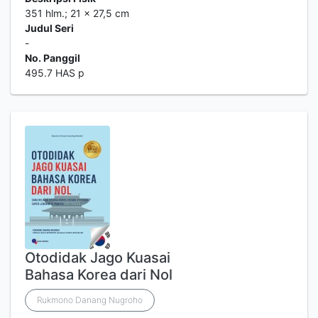
351 hlm.; 21 x 27,5 cm
Judul Seri
-
No. Panggil
495.7 HAS p
Otodidak Jago Kuasai
Bahasa Korea dari Nol
Rukmono Danang Nugroho