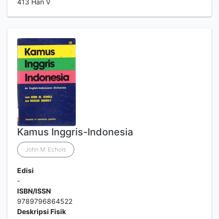
413 Han V
Kamus Inggris-Indonesia
John M. Echols
Edisi
-
ISBN/ISSN
9789796864522
Deskripsi Fisik