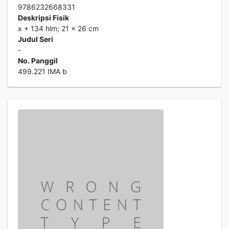
9786232668331
Deskripsi Fisik
x + 134 hlm; 21 x 26 cm
Judul Seri
-
No. Panggil
499.221 IMA b