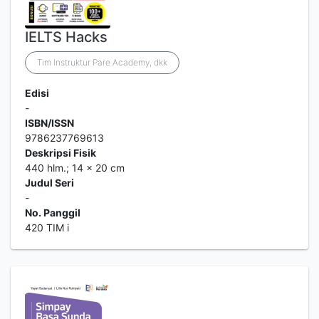
IELTS Hacks
Tim Instruktur Pare Academy, dkk
Edisi
-
ISBN/ISSN
9786237769613
Deskripsi Fisik
440 hlm.; 14 x 20 cm
Judul Seri
-
No. Panggil
420 TIM i