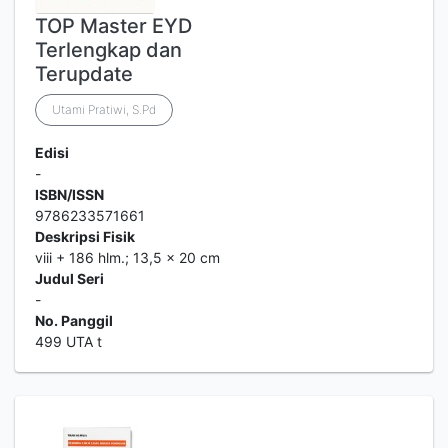
TOP Master EYD
Terlengkap dan
Terupdate
Utami Pratiwi, S.Pd
Edisi
-
ISBN/ISSN
9786233571661
Deskripsi Fisik
viii + 186 hlm.; 13,5 x 20 cm
Judul Seri
-
No. Panggil
499 UTA t