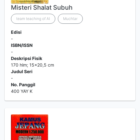
Misteri Shalat Subuh
team teaching of Al
Muchtar
Edisi
-
ISBN/ISSN
-
Deskripsi Fisik
170 hlm; 15x20,5 cm
Judul Seri
-
No. Panggil
400 YAY K