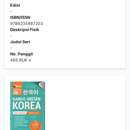
Edisi
-
ISBN/ISSN
9786235887203
Deskripsi Fisik
-
Judul Seri
-
No. Panggil
495 RUK o