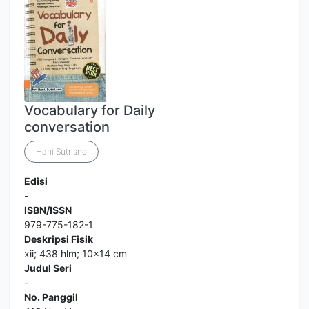
Vocabulary for Daily
conversation
Hani Sutrisno
Edisi
-
ISBN/ISSN
979-775-182-1
Deskripsi Fisik
xii; 438 hlm; 10x14 cm
Judul Seri
-
No. Panggil