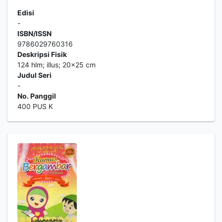
Edisi
-
ISBN/ISSN
9786029760316
Deskripsi Fisik
124 hlm; illus; 20x25 cm
Judul Seri
-
No. Panggil
400 PUS K