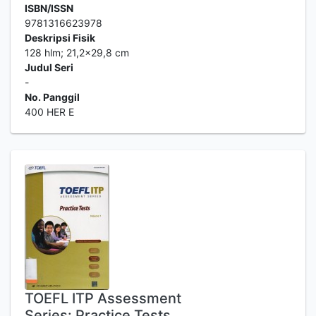
ISBN/ISSN
9781316623978
Deskripsi Fisik
128 hlm; 21,2x29,8 cm
Judul Seri
-
No. Panggil
400 HER E
TOEFL ITP Assessment
Series: Practice Tests