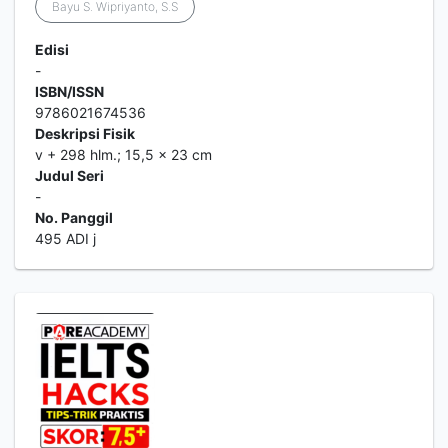
Bayu S. Wipriyanto, S.S
Edisi
-
ISBN/ISSN
9786021674536
Deskripsi Fisik
v + 298 hlm.; 15,5 x 23 cm
Judul Seri
-
No. Panggil
495 ADI j