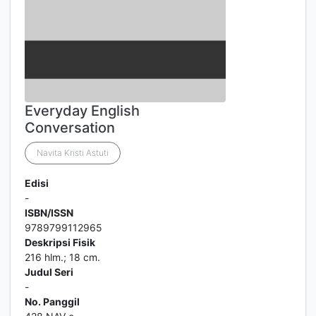
Everyday English
Conversation
Navita Kristi Astuti
Edisi
-
ISBN/ISSN
9789799112965
Deskripsi Fisik
216 hlm.; 18 cm.
Judul Seri
-
No. Panggil