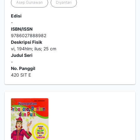
Asep Gunawan
Diyantari
Edisi
-
ISBN/ISSN
9786027888982
Deskripsi Fisik
vi, 194hlm; ilus; 25 cm
Judul Seri
-
No. Panggil
420 SIT E