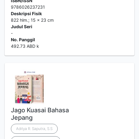
ISBN/ISSN
9786026237231
Deskripsi Fisik
822 hlm.; 15 x 23 cm
Judul Seri
-
No. Panggil
492.73 ABD k
Jago Kuasai Bahasa
Jepang
Aditya R. Saputra, S.S