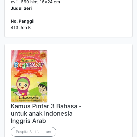
xviii; 660 hlm; 16x24 cm
Judul Seri
-
No. Panggil
413 Joh K
Kamus Pintar 3 Bahasa -
untuk anak Indonesia
Inggris Arab
Puspita Sari Ningrum