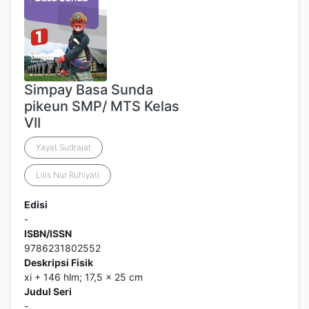
Simpay Basa Sunda
pikeun SMP/ MTS Kelas
VII
Yayat Sudrajat
Lilis Nur Ruhiyati
Edisi
-
ISBN/ISSN
9786231802552
Deskripsi Fisik
xi + 146 hlm; 17,5 x 25 cm
Judul Seri
-