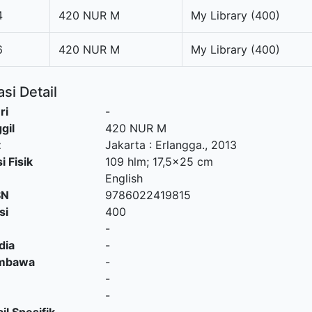
4
420 NUR M
My Library (400)
6
420 NUR M
My Library (400)
si Detail
ri
-
gil
420 NUR M
t
Jakarta
:
Erlangga
.,
2013
i Fisik
109 hlm; 17,5x25 cm
English
SN
9786022419815
si
400
-
dia
-
embawa
-
-
-