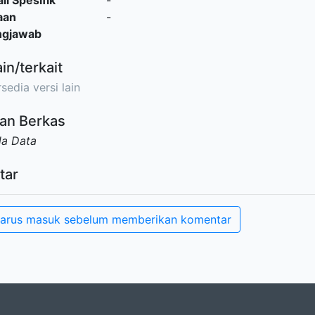
il Spesifik
-
aan
-
ngjawab
ain/terkait
sedia versi lain
an Berkas
da Data
tar
arus masuk sebelum memberikan komentar