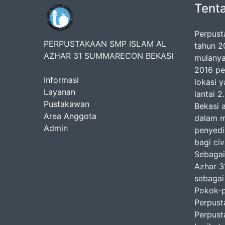
Tent
Perpust
PERPUSTAKAAN SMP ISLAM AL
tahun 2
AZHAR 31 SUMMARECON BEKASI
mulanya
2016 pe
Informasi
lokasi y
Layanan
lantai 
Pustakawan
Bekasi 
Area Anggota
dalam m
Admin
penyedi
bagi ci
Sebagai
Azhar 3
sebagai
Pokok-
Perpust
Perpust