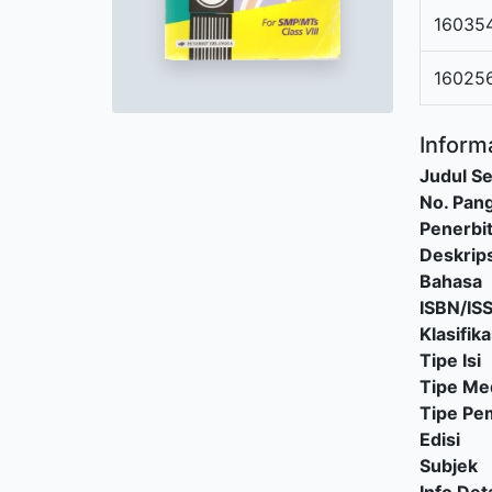
16035
16025
Informa
Judul Se
No. Pang
Penerbi
Deskrips
Bahasa
ISBN/IS
Klasifika
Tipe Isi
Tipe Me
Tipe P
Edisi
Subjek