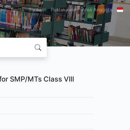
asi
Berita
Bantuan
Pustakawan
Area Anggota
for SMP/MTs Class VIII