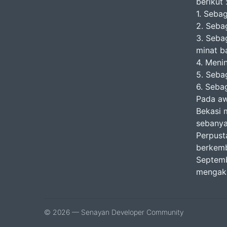
berikut 
1. Sebag
2. Seba
3. Seba
minat b
4. Meni
5. Seba
6. Seba
Pada aw
Bekasi 
sebanya
Perpust
berkemb
Septemb
mengaks
© 2026 — Senayan Developer Community