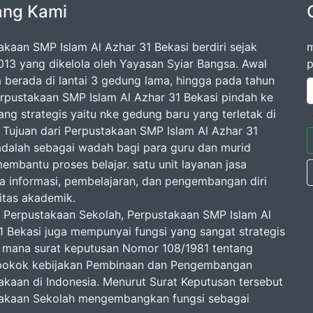
ang Kami
akaan SMP Islam Al Azhar 31 Bekasi berdiri sejak
m
013 yang dikelola oleh Yayasan Syiar Bangsa. Awal
p
 berada di lantai 3 gedung lama, hingga pada tahun
rpustakaan SMP Islam Al Azhar 31 Bekasi pindah ke
ang strategis yaitu nke gedung baru yang terletak di
2. Tujuan dari Perpustakaan SMP Islam Al Azhar 31
adalah sebagai wadah bagi para guru dan murid
embantu proses belajar. satu unit layanan jasa
a informasi, pembelajaran, dan pengembangan diri
vitas akademik.
 Perpustakaan Sekolah, Perpustakaan SMP Islam Al
1 Bekasi juga mempunyai fungsi yang sangat strategis
 mana surat keputusan Nomor 108/1981 tentang
pokok kebijakan Pembinaan dan Pengembangan
akaan di Indonesia. Menurut Surat Keputusan tersebut
akaan Sekolah mengembangkan fungsi sebagai