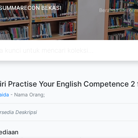
 SUMMARECON BEKASI
Beranda
Inform
ri Practise Your English Competence 2 
aida
- Nama Orang;
rsedia Deskripsi
ediaan