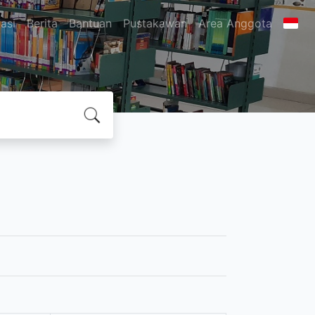
asi
Berita
Bantuan
Pustakawan
Area Anggota