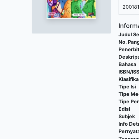
20018
Informa
Judul Se
No. Pang
Penerbi
Deskrips
Bahasa
ISBN/IS
Klasifika
Tipe Isi
Tipe Me
Tipe P
Edisi
Subjek
Info Deta
Pernyat
Tanggu