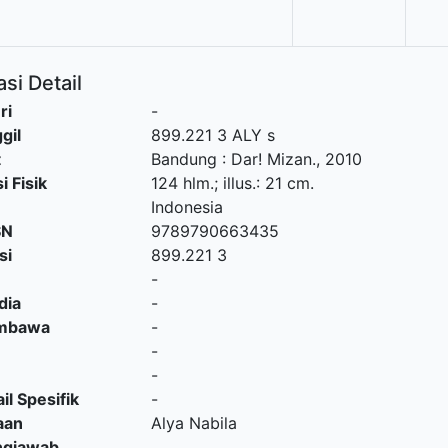
1
si Detail
ri
-
gil
899.221 3 ALY s
t
Bandung
:
Dar! Mizan
.,
2010
i Fisik
124 hlm.; illus.: 21 cm.
Indonesia
SN
9789790663435
si
899.221 3
-
dia
-
embawa
-
-
-
il Spesifik
-
aan
Alya Nabila
ngjawab