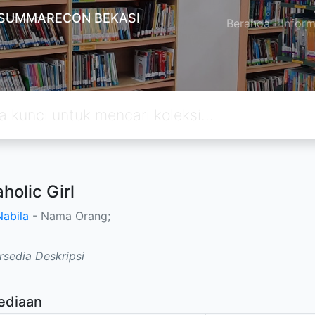
 SUMMARECON BEKASI
Beranda
Inform
holic Girl
Nabila
- Nama Orang;
rsedia Deskripsi
ediaan