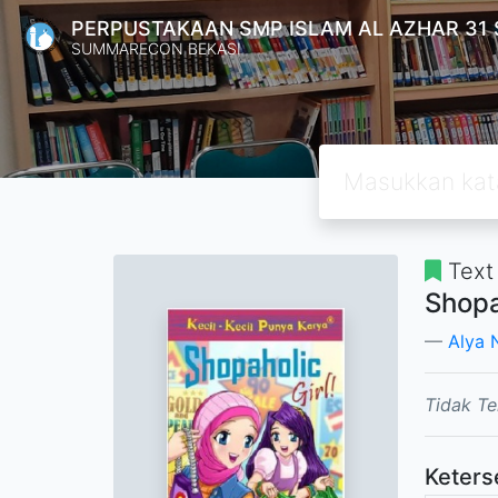
PERPUSTAKAAN SMP ISLAM AL AZHAR 31
SUMMARECON BEKASI
Text
Shopa
Alya 
Tidak Te
Keters