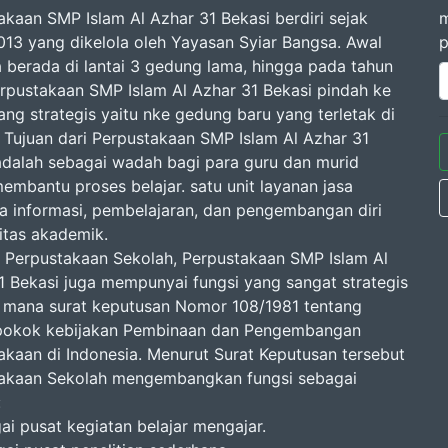
akaan SMP Islam Al Azhar 31 Bekasi berdiri sejak
m
013 yang dikelola oleh Yayasan Syiar Bangsa. Awal
p
 berada di lantai 3 gedung lama, hingga pada tahun
rpustakaan SMP Islam Al Azhar 31 Bekasi pindah ke
ang strategis yaitu nke gedung baru yang terletak di
2. Tujuan dari Perpustakaan SMP Islam Al Azhar 31
adalah sebagai wadah bagi para guru dan murid
embantu proses belajar. satu unit layanan jasa
a informasi, pembelajaran, dan pengembangan diri
vitas akademik.
 Perpustakaan Sekolah, Perpustakaan SMP Islam Al
1 Bekasi juga mempunyai fungsi yang sangat strategis
 mana surat keputusan Nomor 108/1981 tentang
pokok kebijakan Pembinaan dan Pengembangan
akaan di Indonesia. Menurut Surat Keputusan tersebut
akaan Sekolah mengembangkan fungsi sebagai
:
ai pusat kegiatan belajar mengajar.