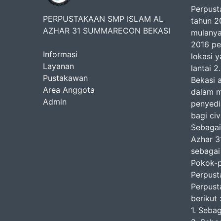
Perpust
PERPUSTAKAAN SMP ISLAM AL
tahun 2
AZHAR 31 SUMMARECON BEKASI
mulanya
2016 pe
Informasi
lokasi y
Layanan
lantai 
Pustakawan
Bekasi 
Area Anggota
dalam m
Admin
penyedi
bagi ci
Sebagai
Azhar 3
sebagai
Pokok-
Perpust
Perpust
berikut 
1. Sebag