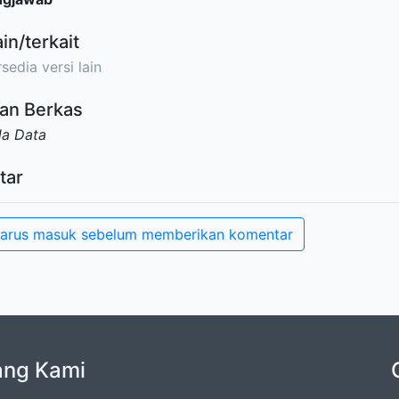
ain/terkait
sedia versi lain
an Berkas
da Data
tar
arus masuk sebelum memberikan komentar
ang Kami