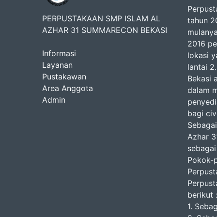
Perpust
PERPUSTAKAAN SMP ISLAM AL
tahun 2
AZHAR 31 SUMMARECON BEKASI
mulanya
2016 pe
Informasi
lokasi y
Layanan
lantai 
Pustakawan
Bekasi 
Area Anggota
dalam m
Admin
penyedi
bagi ci
Sebagai
Azhar 3
sebagai
Pokok-
Perpust
Perpust
berikut 
1. Sebag