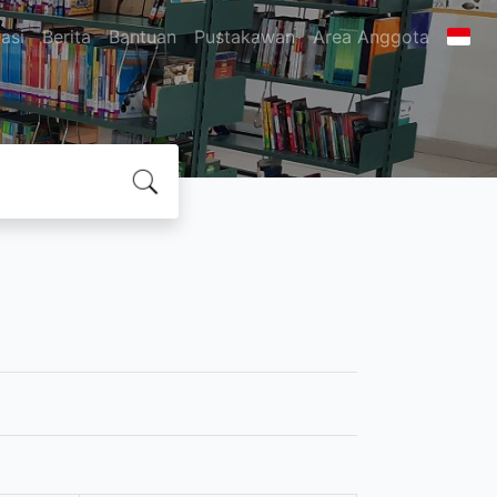
asi
Berita
Bantuan
Pustakawan
Area Anggota