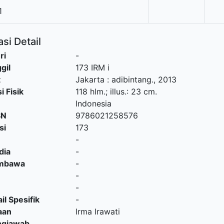
1
si Detail
ri
-
gil
173 IRM i
t
Jakarta
:
adibintang
.,
2013
i Fisik
118 hlm.; illus.: 23 cm.
Indonesia
SN
9786021258576
si
173
-
dia
-
embawa
-
-
-
il Spesifik
-
aan
Irma Irawati
ngjawab