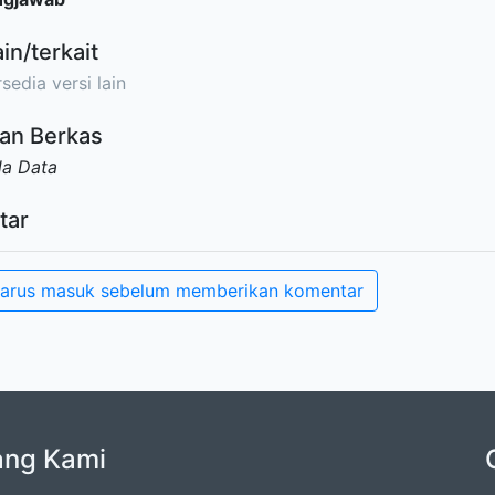
ain/terkait
sedia versi lain
an Berkas
da Data
tar
arus masuk sebelum memberikan komentar
ang Kami