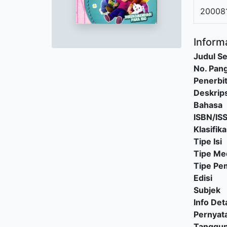
20008
Informa
Judul Se
No. Pang
Penerbi
Deskrips
Bahasa
ISBN/IS
Klasifika
Tipe Isi
Tipe Me
Tipe P
Edisi
Subjek
Info Deta
Pernyat
Tanggu