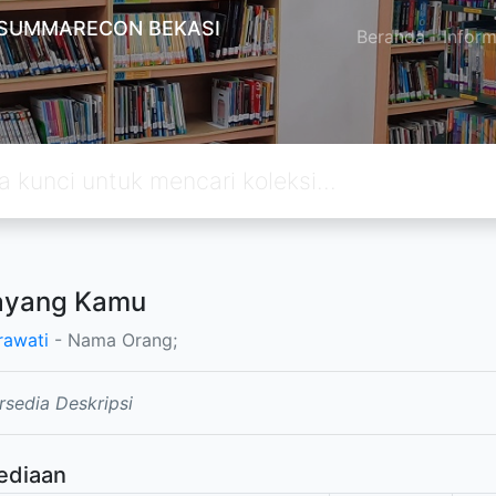
 SUMMARECON BEKASI
Beranda
Inform
ayang Kamu
rawati
- Nama Orang;
rsedia Deskripsi
ediaan