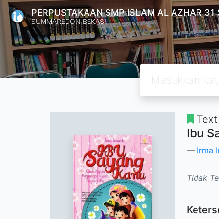
PERPUSTAKAAN SMP ISLAM AL AZHAR 31
SUMMARECON BEKASI
Text
Ibu S
Irma I
Tidak Te
Keters