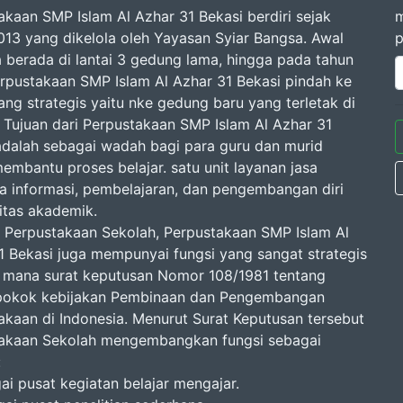
akaan SMP Islam Al Azhar 31 Bekasi berdiri sejak
m
013 yang dikelola oleh Yayasan Syiar Bangsa. Awal
p
 berada di lantai 3 gedung lama, hingga pada tahun
rpustakaan SMP Islam Al Azhar 31 Bekasi pindah ke
ang strategis yaitu nke gedung baru yang terletak di
2. Tujuan dari Perpustakaan SMP Islam Al Azhar 31
adalah sebagai wadah bagi para guru dan murid
embantu proses belajar. satu unit layanan jasa
a informasi, pembelajaran, dan pengembangan diri
vitas akademik.
 Perpustakaan Sekolah, Perpustakaan SMP Islam Al
1 Bekasi juga mempunyai fungsi yang sangat strategis
 mana surat keputusan Nomor 108/1981 tentang
pokok kebijakan Pembinaan dan Pengembangan
akaan di Indonesia. Menurut Surat Keputusan tersebut
akaan Sekolah mengembangkan fungsi sebagai
:
ai pusat kegiatan belajar mengajar.