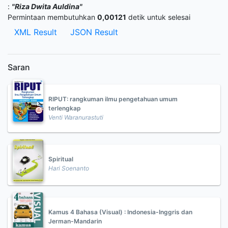
:
"Riza Dwita Auldina"
Permintaan membutuhkan
0,00121
detik untuk selesai
XML Result
JSON Result
Saran
RIPUT: rangkuman ilmu pengetahuan umum
terlengkap
Venti Waranurastuti
Spiritual
Hari Soenanto
Kamus 4 Bahasa (Visual) : Indonesia-Inggris dan
Jerman-Mandarin