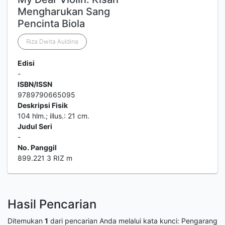
Mengharukan Sang
Pencinta Biola
Riza Dwita Auldina
Edisi
-
ISBN/ISSN
9789790665095
Deskripsi Fisik
104 hlm.; illus.: 21 cm.
Judul Seri
-
No. Panggil
899.221 3 RIZ m
Hasil Pencarian
Ditemukan
1
dari pencarian Anda melalui kata kunci:
Pengarang